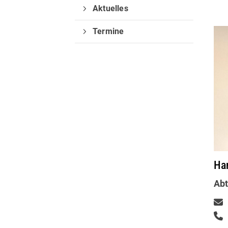
Aktuelles
Termine
Quicklinks
Sportangebote finden
Ha
Unser Sportangebot
Abt
Sportsuche
Ausfälle und Vertretungen
Deutsches Sportabzeichen