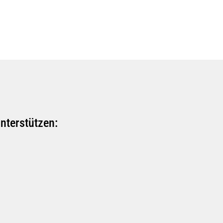
sport@tsv-schoenaich.de
nterstützen: