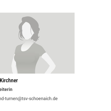
schäftsstelle
Kirchner
V Schönaich 1905 e.V.
iterin
 Vogelsang 29
101 Schönaich
nd-turnen@tsv-schoenaich.de
(07031) 65 35 30