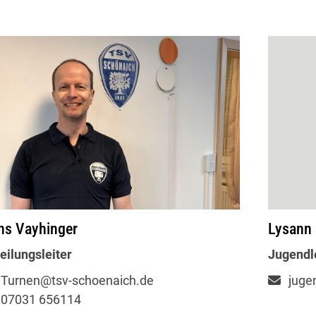
Mitglieder-Service
Ge
Lysann 
ns Vayhinger
Alles zur Mitgliedschaft
TS
Jugendle
eilungsleiter
Downloads
Im
Termine
71
juge
Turnen@tsv-schoenaich.de
Fragen & Antworten
07031 656114