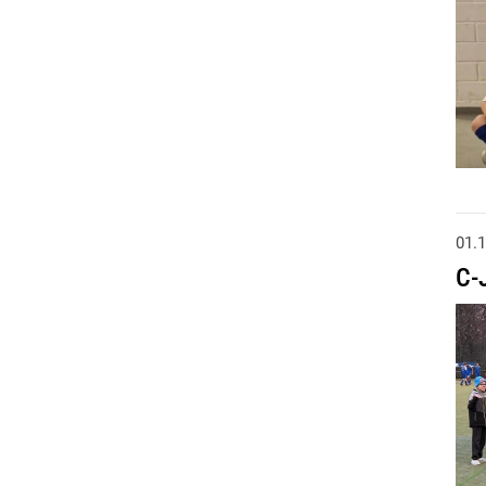
01.
C-