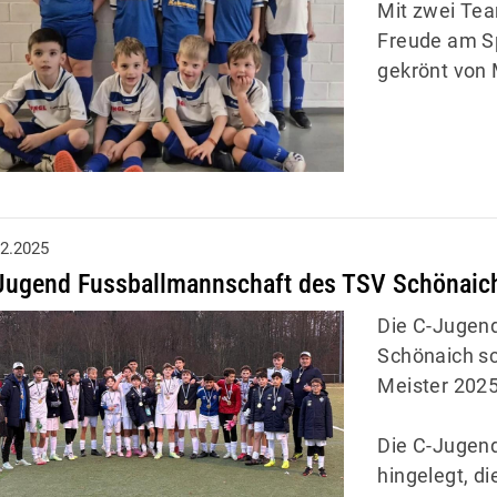
Mit zwei Tea
Freude am Sp
gekrönt von M
12.2025
Jugend Fussballmannschaft des TSV Schönaich
Die C-Jugen
Schönaich sc
Meister 202
Die C-Jugend
hingelegt, di