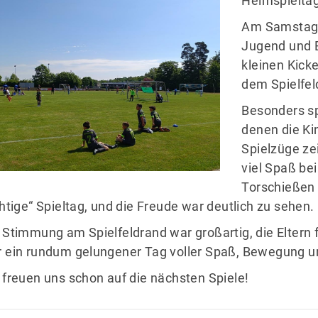
Mitglieder-Service
Ge
Am Samstag 
Jugend und B
Alles zur Mitgliedschaft
TS
kleinen Kick
Downloads
Im
dem Spielfel
Termine
71
Fragen & Antworten
Besonders sp
denen die Ki
Spielzüge ze
viel Spaß be
Torschießen –
chtige“ Spieltag, und die Freude war deutlich zu sehen.
 Stimmung am Spielfeldrand war großartig, die Eltern 
 ein rundum gelungener Tag voller Spaß, Bewegung u
 freuen uns schon auf die nächsten Spiele!