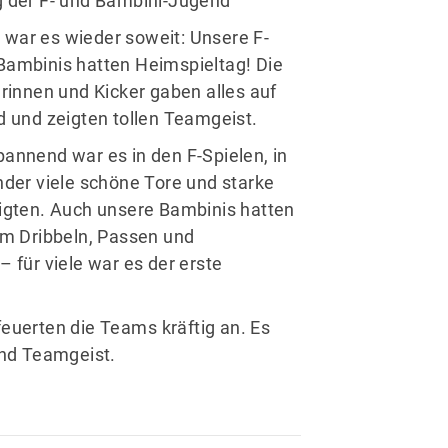
schäftsstelle
war es wieder soweit: Unsere F-
ambinis hatten Heimspieltag! Die
V Schönaich 1905 e.V.
erinnen und Kicker gaben alles auf
 Vogelsang 29
d und zeigten tollen Teamgeist.
101 Schönaich
annend war es in den F-Spielen, in
(07031) 65 35 30
nder viele schöne Tore und starke
sport@tsv-schoenaich.de
igten. Auch unsere Bambinis hatten
im Dribbeln, Passen und
 für viele war es der erste
feuerten die Teams kräftig an. Es
nd Teamgeist.