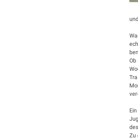
und
Was
ech
bem
Ob 
Woc
Tra
Mon
ver
Ein
Ju
des
Zu 