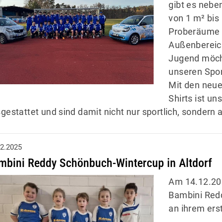
gibt es nebe
von 1 m² bis
Proberäume f
Außenbereich
Jugend möch
unseren Spo
Mit den neu
Shirts ist u
gestattet und sind damit nicht nur sportlich, sondern a
12.2025
mbini Reddy Schönbuch-Wintercup in Altdorf
Am 14.12.20
Bambini Redd
an ihrem erst