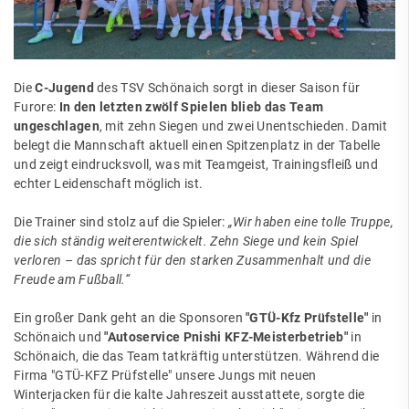
Die
C-Jugend
des TSV Schönaich sorgt in dieser Saison für
Furore:
In den letzten zwölf Spielen blieb das Team
ungeschlagen
, mit zehn Siegen und zwei Unentschieden. Damit
belegt die Mannschaft aktuell einen Spitzenplatz in der Tabelle
und zeigt eindrucksvoll, was mit Teamgeist, Trainingsfleiß und
echter Leidenschaft möglich ist.
Die Trainer sind stolz auf die Spieler:
„Wir haben eine tolle Truppe,
die sich ständig weiterentwickelt. Zehn Siege und kein Spiel
verloren – das spricht für den starken Zusammenhalt und die
Freude am Fußball.“
Ein großer Dank geht an die Sponsoren
"GTÜ-Kfz Prüfstelle"
in
Schönaich und
"Autoservice Pnishi KFZ-Meisterbetrieb"
in
Schönaich, die das Team tatkräftig unterstützen. Während die
Firma "GTÜ-KFZ Prüfstelle" unsere Jungs mit neuen
Winterjacken für die kalte Jahreszeit ausstattete, sorgte die