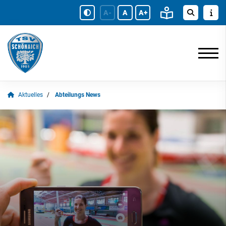
A-
A
A+
Aktuelles
Abteilungs News